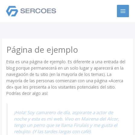
Ir
al
contenido
Página de ejemplo
Esta es una página de ejemplo. Es diferente a una entrada del
blog porque permanecerá en un solo lugar y aparecerá en la
navegación de tu sitio (en la mayoría de los temas). La
mayoría de las personas comienzan con una página «Acerca
de» que les presenta a los visitantes potenciales del sitio.
Podrías decir algo así:
¡Hola! Soy camarero de día, aspirante a actor de
noche y esta es mi web. Vivo en Mairena del Alcor,
tengo un perro que se llama Firulais y me gusta el
rebujito. (Y las tardes largas con café).