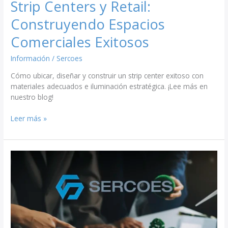
Strip Centers y Retail:
Construyendo Espacios
Comerciales Exitosos
Información
/
Sercoes
Cómo ubicar, diseñar y construir un strip center exitoso con
materiales adecuados e iluminación estratégica. ¡Lee más en
nuestro blog!
Leer más »
Proyectos
Comerciales:
Construcción
Sostenible,
Materiales
y
Estrategias