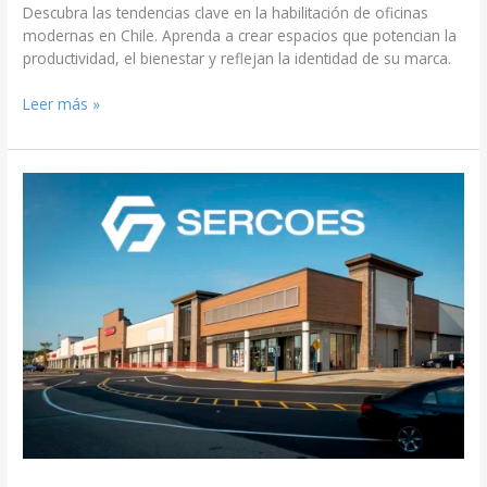
Descubra las tendencias clave en la habilitación de oficinas
modernas en Chile. Aprenda a crear espacios que potencian la
productividad, el bienestar y reflejan la identidad de su marca.
Leer más »
Strip
Centers
y
Retail:
Construyendo
Espacios
Comerciales
Exitosos