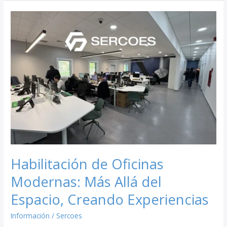
Habilitación
de
Oficinas
Modernas:
Más
Allá
del
Espacio,
Creando
Experiencias
Habilitación de Oficinas
Modernas: Más Allá del
Espacio, Creando Experiencias
Información
/
Sercoes