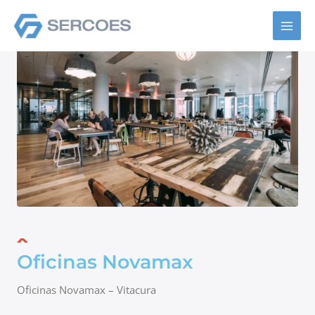
Ir
al
contenido
Oficinas Novamax
Oficinas Novamax – Vitacura